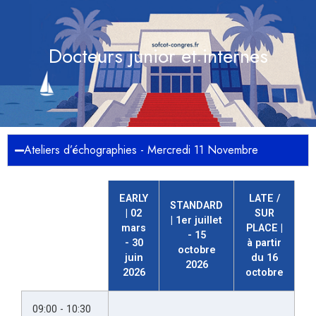
Docteurs junior et internes
Ateliers d’échographies - Mercredi 11 Novembre
EARLY
LATE /
STANDARD
| 02
SUR
| 1er juillet
mars
PLACE |
- 15
- 30
à partir
octobre
juin
du 16
2026
2026
octobre
09:00 - 10:30