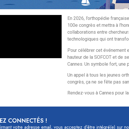
En 2026, l’orthopédie françai
100e congrès et mettra à l’honn
collaborations entre chercheurs
technologiques qui ont transfo
Pour célébrer cet événement e
hauteur de la SOFCOT et de ses
Cannes. Un symbole fort, une po
Un appel à tous les jeunes ort
congrès, ça ne se fête pas sa
Rendez-vous à Cannes pour la
EZ CONNECTÉS !
irmant votre adresse email, vous acceptez d’être intégré(e) sur not