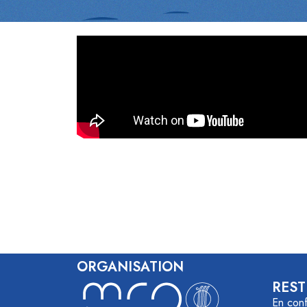
ORGANISATION
REST
En conf