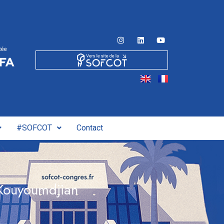
#SOFCOT
Contact
 Kouyoumdjian